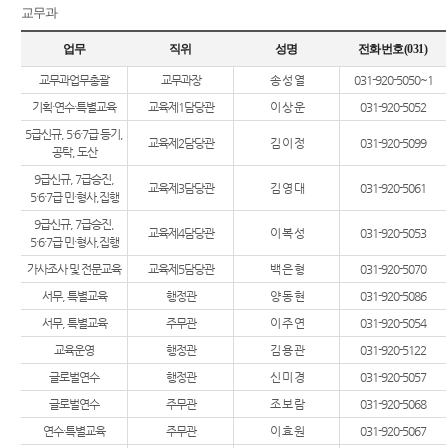
교무과
업무
직위
성명
전화번호(031)
교무과업무총괄
교무과장
송 성 열
031-920-5050~1
기획·연수·특별교육
교육제1담당관
이 상 운
031-920-5052
5급신규, 5·6·7급 등기,
교육제2담당관
김 이 정
031-920-5099
공탁, 도산
9급신규, 7급승진,
교육제3담당관
김 영 대
031-920-5061
5·6·7급 민·형사,집행
9급신규, 7급승진,
교육제4담당관
이 복 성
031-920-5053
5·6·7급 민·형사,집행
가사조사 및 전문교육
교육제5담당관
백 은 형
031-920-5070
서무, 특별교육
행정관
양 동 현
031-920-5086
서무, 특별교육
주무관
이 주 연
031-920-5054
교육운영
행정관
김 용 관
031-920-5122
글로벌연수
행정관
신 미 경
031-920-5057
글로벌연수
주무관
조 보 람
031-920-5068
연수·특별교육
주무관
이 효 원
031-920-5067