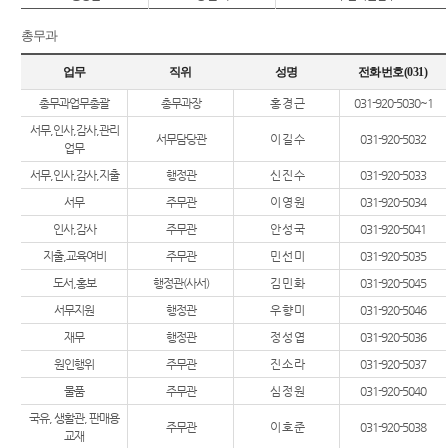
총무과
업무
직위
성명
전화번호(031)
총무과업무총괄
총무과장
홍 경 근
031-920-5030~1
서무,인사,감사,관리
서무담당관
이 길 수
031-920-5032
업무
서무,인사,감사,지출
행정관
신 진 수
031-920-5033
서무
주무관
이 영 원
031-920-5034
인사,감사
주무관
안 성 국
031-920-5041
지출,교육여비
주무관
민 선 미
031-920-5035
도서,홍보
행정관(사서)
김 민 화
031-920-5045
서무지원
행정관
우 향 미
031-920-5046
재무
행정관
정 성 엽
031-920-5036
원인행위
주무관
진 소 라
031-920-5037
물품
주무관
심 정 원
031-920-5040
국유, 생활관, 판매용
주무관
이 호 준
031-920-5038
교재