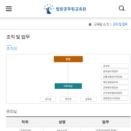
대
전
나
>
교육원 소개
조직 및 업무
Home
교
한
자
홀
교육원
교육안
소식
소통
조직 및 업무
육
소개
내
교
민
민
로
원
새소식
교육원에 바
조직도
육
소
교육원장
교육과정
란다
소
국
원
소
안
포토뉴스
개
식
내
원훈 및 비
연간 교육
자주묻는 질
소
법
센
송
사이버홍보
전
일정
문
통
관
원
터
연혁
입교 안내
정보공개
조직 및 업
과목별 자
무
료실
부조리 신고
센터
교수진 소
각종 양식
개
참여마당
원장실
(오류신고)
교육원 시
직위
성명
업무
설