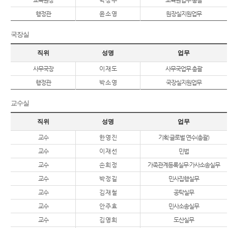
교육원장
박 상 우
교육원업무 총괄
찾아오시는
행정관
윤 소 영
원장실지원업무
길
국장실
소개책자
직위
성명
업무
사무국장
이 재 도
사무국업무 총괄
행정관
박 소 영
국장실지원업무
교수실
직위
성명
업무
교수
한 영 진
기획·글로벌 연수(총괄)
교수
이 재 선
민법
교수
손 희 정
가족관계등록실무·가사소송실무
교수
박 정 길
민사집행실무
교수
김 재 철
공탁실무
교수
안 주 효
민사소송실무
교수
김 영 희
도산실무