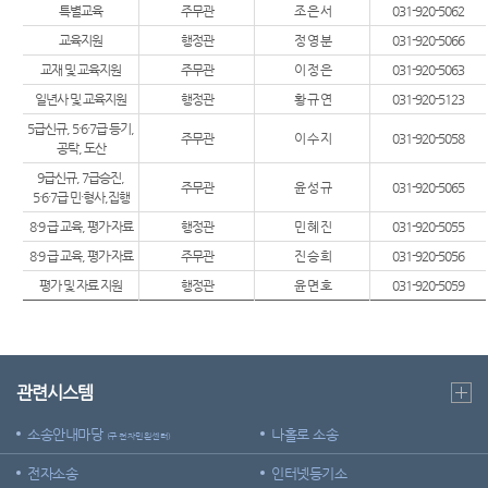
특별교육
주무관
조 은 서
031-920-5062
교육지원
행정관
정 영 분
031-920-5066
교재 및 교육지원
주무관
이 정 은
031-920-5063
일년사 및 교육지원
행정관
황 규 연
031-920-5123
5급신규, 5·6·7급 등기,
주무관
이 수 지
031-920-5058
공탁, 도산
9급신규, 7급승진,
주무관
윤 성 규
031-920-5065
5·6·7급 민·형사,집행
8·9 급 교육, 평가·자료
행정관
민 혜 진
031-920-5055
8·9 급 교육, 평가·자료
주무관
진 승 희
031-920-5056
평가 및 자료 지원
행정관
윤 면 호
031-920-5059
관련시스템
소송안내마당
나홀로 소송
(구 전자민원센터)
전자소송
인터넷등기소