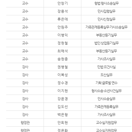
교수
안 창 기
형법·형사소송실무
교수
장 용 석
민사집행실무
교수
류 은 애
민사신청실무
교수
안 원 주
가족관계등록실무·가사소송실무
교수
이 병 익
부동산등기실무
교수
정 현 철
법인·상업등기실무
교수
최 해 석
부동산등기실무
교수
송 현 종
가사조사실무
강사
권 병 철
민법·요건사실
강사
이 복 성
도산실무
강사
정 수 경
기획·글로벌 연수
강사
이 지 현
형사소송·소년사건실무
강사
강 윤 경
민사소송실무
강사
김 도 선
가족관계등록실무
강사
백 은 형
가사조사실무
행정관
안 희 현
교수실지원업무
행정관
정 윤 화
교수실지원업무