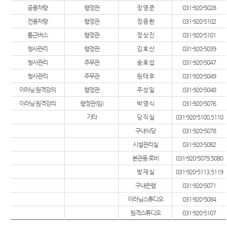
공용차량
행정관
장 영 준
031-920-5028
전용차량
행정관
정 종 환
031-920-5102
통근버스
행정관
정 상 진
031-920-5101
청사관리
행정관
김 호 산
031-920-5039
청사관리
주무관
송 호 섭
031-920-5047
청사관리
주무관
원 태 후
031-920-5049
이러닝 원격강의
행정관
주 성 일
031-920-5048
이러닝 원격강의
행정관(임)
박 영 식
031-920-5076
기타
당 직 실
031-920-5100,5110
구내식당
031-920-5078
시설관리실
031-920-5082
본관동 로비
031-920-5079,5080
방 재 실
031-920-5113,5119
구내은행
031-920-5071
이러닝스튜디오
031-920-5084
원격스튜디오
031-920-5107